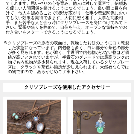
てくれます。思いやりの心を育み、他人に対して寛容で、信頼あ
る優しい人間関係を築けるようになるでしょう。良い面に目を向
けて、他人を認めることで視野が広がり、仕事や恋愛関係におい
ても良い効果を期待できます。大切に想う相手、大事な商談相
手、また苦手な人と会う時にクリソプレーズを身につけてみて下
さい。緊張や焦りを静めて、自信を与え、オープンな気持ちでお
付き合いをスタートできるようになるでしょう。
※クリソプレーズの原石の表面は、乾燥したお餅のように白く乾裂
した状態になっています。内包物も多く、白い部分や茶色の部分
が多く見られます。色が濃く、半透明で内包物が少ない物ほど価
値が高いとされていますが、半貴石のグレードでは最高ランクの
物でも内包物が多少見られます。現在入荷しているクリソプレー
ズは、クラックや茶色い箇所が少し見られます。天然石ならでは
の物ですので、あらかじめご了承下さい。
クリソプレーズを使用したアクセサリー