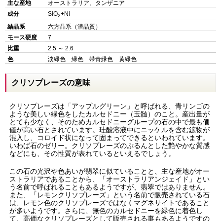
主な産地
オーストラリア、タンザニア
成分
SiO
+Ni
2
結晶系
六方晶系（潜晶質）
モース硬度
7
比重
2.5 ～ 2.6
色
淡緑色 緑色 帯青緑色 黄緑色
クリソプレーズの意味
クリソプレーズは「アップルグリーン」と呼ばれる、青リンゴの
ような美しい緑色をしたカルセドニー（玉髄）のこと。産出量が
とても少なく、そのためカルセドニーグループの石の中で最も価
値が高い石とされています。珪酸溶液中にニッケルを含む鉱物が
混入し、コロイド状になって固まってできるといわれています。
いわば石のゼリー。クリソプレーズのぷるんとした艶やかな質感
などにも、その性質が表れているといえるでしょう。
この石の光沢や色あいが翡翠に似ていることと、主な産地がオー
ストラリアであることから、「オーストラリアンジェイド」とい
う名前で呼ばれることもあるようですが、翡翠ではありません。
また、「レモンクリソプレーズ」という名前で販売されている石
は、レモン色のクリソプレーズではなくマグネサイトであること
が多いようです。さらに、無色のカルセドニーを緑色に着色し
て、高価なクリソプレーズとして販売される事もあるようですの