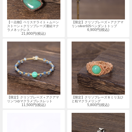
【一点物】ペリステライト＋ムーン
【限定】クリソプレーズ＋アクアマ
ストーン＋クリソプレーズ連結マク
リンsilver925ペンダントトップ
6,900円(税込)
ラメネックレス
21,800円(税込)
【限定】クリソプレーズ＋アクアマ
【限定】クリソプレーズ８ミリ玉ひ
リンつゆマクラメブレスレット
と粒マクラメリング
11,500円(税込)
5,800円(税込)