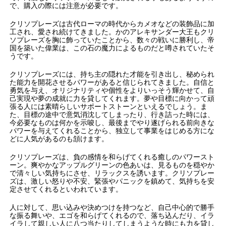
で、購入の際には注意が必要です。
クリソプレーズは古代ローマの時代からカメオなどの装飾品に加
工され、愛され続けてきました。かのアレキサンダー大王もクリ
ソプレーズを胸に飾っていたことから、数々の戦いに勝利し、帝
国を築いた偉業は、この石の魔力によるものだと噂されていたそ
うです。
クリソプレーズには、持ち主の隠れた才能を引き出し、秘められ
た能力を開花させるパワーがあると信じられてきました。自信と
勇気を与え、オリジナリティや個性をよりいっそう輝かせて、自
己実現や夢の成就に力を貸してくれます。夢や目標に向かって頑
張る人には素晴らしいサポートストーンといえるでしょう。ま
た、目標の途中で意気消沈してしまったり、行き詰った時には、
今必要なものは何かを示唆し、最後までやり遂げられる前向きな
パワーを与えてくれることから、独立して事業をはじめる方にな
どに人気があるのも頷けます。
クリソプレーズは、負の感情を和らげてくれる癒しのパワースト
ーン。爽やかなアップルグリーンの色あいは、見るものを穏やか
で清々しい気持ちにさせ、リラックスを誘います。クリソプレー
ズは、激しい怒りや不安、緊張やパニックを鎮めて、気持ちを安
定させてくれるといわれています。
人に対して、思い込みや決めつけを持つなど、自己中心的で勝手
な振る舞いや、エゴを和らげてくれるので、落ち込んだり、イラ
イラして親しい人に八つ当たりしてしまうような時にも力を貸し